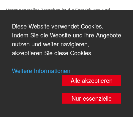
Unser generelles Bestreben ist die Entwicklung und
rationelle Herstellung von Qualitätsprodukten, die den
hohen Erwartungen und Vorschriften des Vorbeugenden
Diese Website verwendet Cookies.
Brandschutzes sowie unseren Kunden entsprechen.
Indem Sie die Website und ihre Angebote
Mit dieser Ideologie verzeichnen wir seit Jahren ein stetiges
nutzen und weiter navigieren,
Wachstum und sind bestens gerüstet für die An- und
akzeptieren Sie diese Cookies.
Herausforderungen in der Zukunft.
Weitere Informationen
Alle akzeptieren
Nur essenzielle