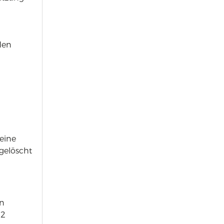
den
eine
gelöscht
on
 2