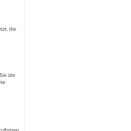
zt, die
Sie die
zte
rufbitten