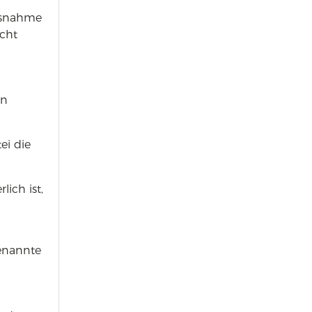
Ausnahme
icht
on
ei die
ich ist,
n
genannte