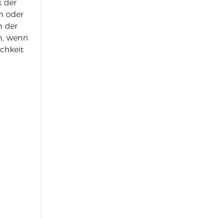
k der
n oder
n der
nn, wenn
ichkeit