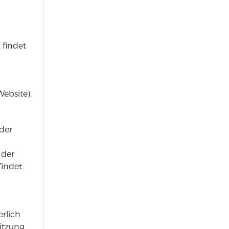
findet
Website).
der
 der
findet
rlich
Sitzung