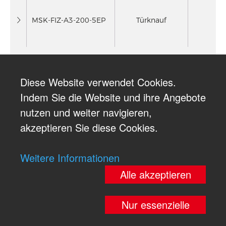
MSK-FIZ-A3-200-5EP
Türknauf
Diese Website verwendet Cookies.
Indem Sie die Website und ihre Angebote
nutzen und weiter navigieren,
akzeptieren Sie diese Cookies.
Weitere Informationen
Alle akzeptieren
Nur essenzielle
© re´graph GmbH, 2026 All rights reserved
|
Impressum
|
Datenschutz
|
AGB