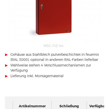
MSC-FIZ-A4
▶
Gehäuse aus Stahlblech pulverbeschichtet in feuerrot
(RAL 3000), optional in anderen RAL-Farben lieferbar
▶
Wahlweise stehen 4 Verschlussmechanismen zur
Verfügung
▶
Lieferung inkl. Montagematerial
Artikelnummer
Schließung
Verfügbar