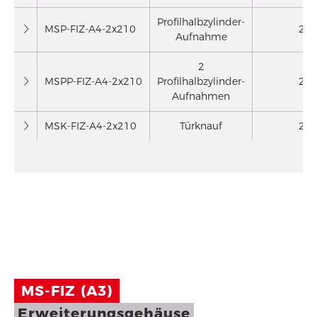
Profilhalbzylinder-
MSP-FIZ-A4-2x210
2 x
Aufnahme
2
MSPP-FIZ-A4-2x210
Profilhalbzylinder-
2 x
Aufnahmen
MSK-FIZ-A4-2x210
Türknauf
2 x
MS-FIZ (A3)
Erweiterungsgehäuse