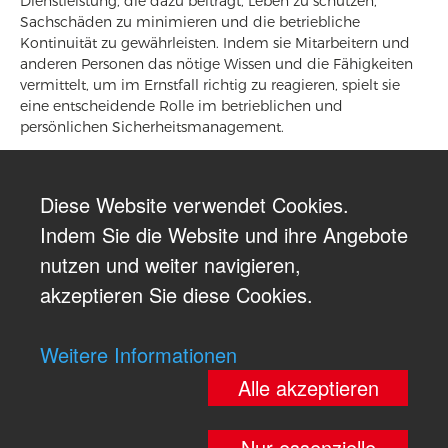
Dienstleistung, die dazu beiträgt, Leben zu schützen,
Sachschäden zu minimieren und die betriebliche
Kontinuität zu gewährleisten. Indem sie Mitarbeitern und
anderen Personen das nötige Wissen und die Fähigkeiten
vermittelt, um im Ernstfall richtig zu reagieren, spielt sie
eine entscheidende Rolle im betrieblichen und
persönlichen Sicherheitsmanagement.
Diese Website verwendet Cookies.
Indem Sie die Website und ihre Angebote
nutzen und weiter navigieren,
akzeptieren Sie diese Cookies.
Weitere Informationen
Alle akzeptieren
Nur essenzielle
© re´graph GmbH, 2026 All rights reserved
|
Impressum
|