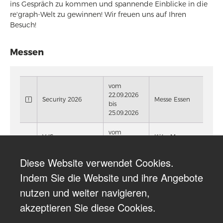
ins Gespräch zu kommen und spannende Einblicke in die
re'graph-Welt zu gewinnen! Wir freuen uns auf Ihren
Besuch!
Messen
vom
22.09.2026
Security 2026
Messe Essen
bis
25.09.2026
vom
VdS-
Köln, Messe
02.12.2026
BrandSchutzTage
Congress
bis
2026
Centrum Ost
Diese Website verwendet Cookies.
03.12.2026
Indem Sie die Website und ihre Angebote
vom
24.06.2026
Nürnberg,
nutzen und weiter navigieren,
FeuerTrutz 2026
bis
Messezentrum
akzeptieren Sie diese Cookies.
25.06.2026